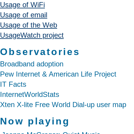
Usage of WiFi
Usage of email
Usage of the Web
UsageWatch project
Observatories
Broadband adoption
Pew Internet & American Life Project
IT Facts
InternetWorldStats
Xten X-lite Free World Dial-up user map
Now playing