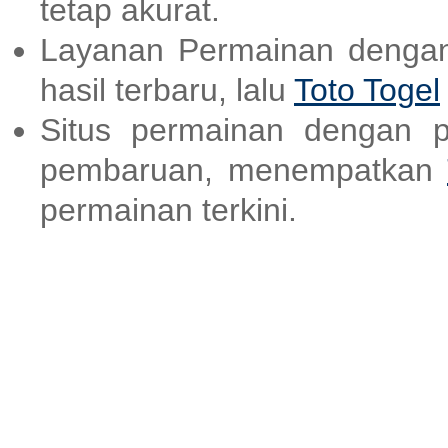
tetap akurat.
Layanan Permainan dengan
hasil terbaru, lalu
Toto Togel
Situs permainan dengan p
pembaruan, menempatkan
permainan terkini.