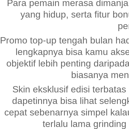
Para pemain merasa dimanjaka
yang hidup, serta fitur bo
pe
Promo top-up tengah bulan had
lengkapnya bisa kamu akse
objektif lebih penting daripad
biasanya mena
Skin eksklusif edisi terbatas
dapetinnya bisa lihat selen
cepat sebenarnya simpel kala
terlalu lama grinding