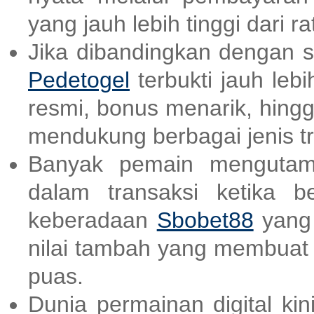
yang jauh lebih tinggi dari ra
Jika dibandingkan dengan sit
Pedetogel
terbukti jauh lebi
resmi, bonus menarik, hing
mendukung berbagai jenis tr
Banyak pemain mengutam
dalam transaksi ketika b
keberadaan
Sbobet88
yang 
nilai tambah yang membuat
puas.
Dunia permainan digital ki