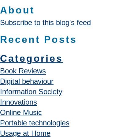
About
Subscribe to this blog's feed
Recent Posts
Categories
Book Reviews
Digital behaviour
Information Society
Innovations
Online Music
Portable technologies
Usage at Home