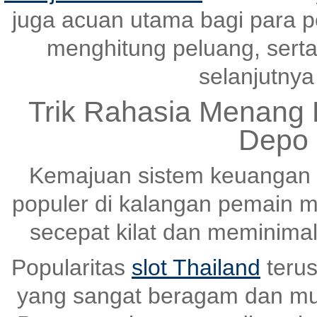
juga acuan utama bagi para p
menghitung peluang, serta
selanjutnya 
Trik Rahasia Menang K
Depo 
Kemajuan sistem keuangan 
populer di kalangan pemain m
secepat kilat dan meminima
Popularitas
slot Thailand
terus
yang sangat beragam dan mud