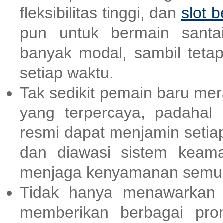
fleksibilitas tinggi, dan
slot b
pun untuk bermain santai
banyak modal, sambil teta
setiap waktu.
Tak sedikit pemain baru me
yang terpercaya, padahal
resmi dapat menjamin setia
dan diawasi sistem keama
menjaga kenyamanan semua
Tidak hanya menawarkan
memberikan berbagai pr