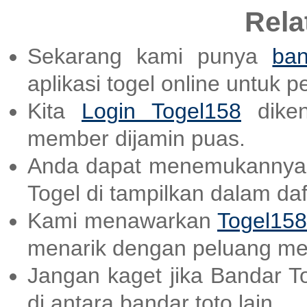
Rela
Sekarang kami punya
ban
aplikasi togel online untuk 
Kita
Login Togel158
diken
member dijamin puas.
Anda dapat menemukannya
Togel di tampilkan dalam daf
Kami menawarkan
Togel158
menarik dengan peluang me
Jangan kaget jika Bandar T
di antara bandar toto lain.