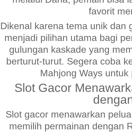
favorit me
Dikenal karena tema unik dan 
menjadi pilihan utama bagi pen
gulungan kaskade yang me
berturut-turut. Segera coba
Mahjong Ways untuk 
Slot Gacor Menawark
dengan
Slot gacor menawarkan pelu
memilih permainan dengan R