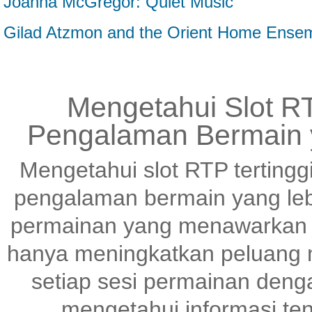
Joanna McGregor: Quiet Music
Gilad Atzmon and the Orient Home Ensem
Mengetahui Slot RT
Pengalaman Bermain 
Mengetahui slot RTP tertingg
pengalaman bermain yang le
permainan yang menawarkan p
hanya meningkatkan peluang m
setiap sesi permainan denga
mengetahui informasi te