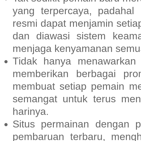
yang terpercaya, padahal
resmi dapat menjamin setia
dan diawasi sistem keama
menjaga kenyamanan semua
Tidak hanya menawarkan
memberikan berbagai pr
membuat setiap pemain me
semangat untuk terus men
harinya.
Situs permainan dengan p
pembaruan terbaru, meng