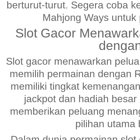
berturut-turut. Segera coba
Mahjong Ways untuk 
Slot Gacor Menawark
dengan
Slot gacor menawarkan pelu
memilih permainan dengan R
memiliki tingkat kemenangan
jackpot dan hadiah besar
memberikan peluang menang 
pilihan utama
Dalam dunia permainan slot o