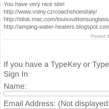
You have very nice site!
http://www.volny.cz/coachshoesitaly/
http://idisk.mac.com/louisvuittonsunglass
http://amping-water-heaters.blogspot.co
Posted b
If you have a TypeKey or Typ
Sign In
Name:
Email Address:
(Not displayed