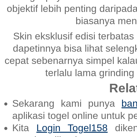
objektif lebih penting daripad
biasanya mena
Skin eksklusif edisi terbatas
dapetinnya bisa lihat selen
cepat sebenarnya simpel kala
terlalu lama grinding
Rela
Sekarang kami punya
ban
aplikasi togel online untuk 
Kita
Login Togel158
diken