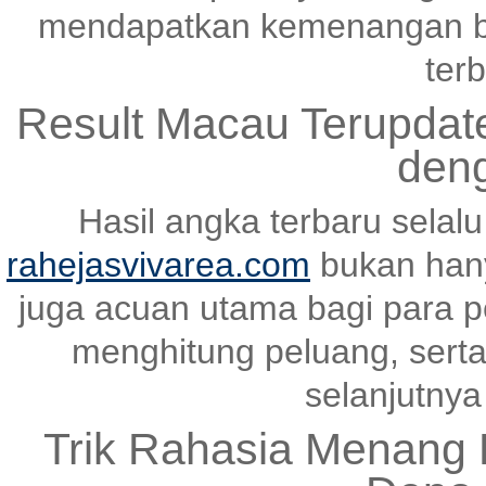
mendapatkan kemenangan be
terb
Result Macau Terupda
den
Hasil angka terbaru selal
rahejasvivarea.com
bukan hany
juga acuan utama bagi para p
menghitung peluang, serta
selanjutnya 
Trik Rahasia Menang K