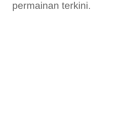
permainan terkini.