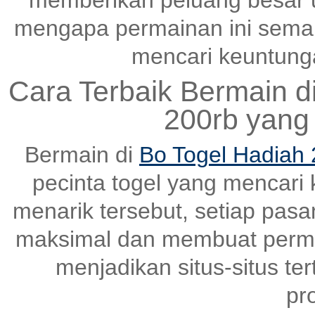
mengapa permainan ini semak
mencari keuntungan
Cara Terbaik Bermain d
200rb yang
Bermain di
Bo Togel Hadiah 
pecinta togel yang mencari
menarik tersebut, setiap pas
maksimal dan membuat perma
menjadikan situs-situs ter
pr