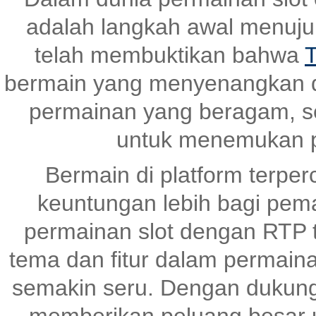
adalah langkah awal menuj
telah membuktikan bahwa
T
bermain yang menyenangkan 
permainan yang beragam, s
untuk menemukan p
Bermain di platform terper
keuntungan lebih bagi pem
permainan slot dengan RTP ti
tema dan fitur dalam permai
semakin seru. Dengan dukunga
memberikan peluang besar un