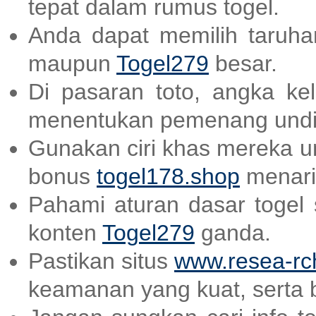
tepat dalam rumus togel.
Anda dapat memilih taruhan
maupun
Togel279
besar.
Di pasaran toto, angka ke
menentukan pemenang undi
Gunakan ciri khas mereka un
bonus
togel178.shop
menari
Pahami aturan dasar togel
konten
Togel279
ganda.
Pastikan situs
www.resea-rc
keamanan yang kuat, serta 