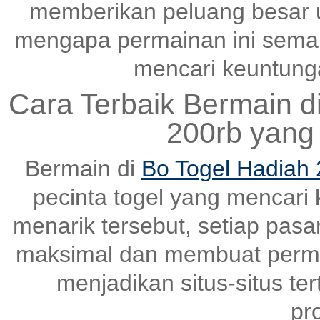
memberikan peluang besar un
mengapa permainan ini semak
mencari keuntungan
Cara Terbaik Bermain d
200rb yang
Bermain di
Bo Togel Hadiah 
pecinta togel yang mencari
menarik tersebut, setiap pas
maksimal dan membuat perma
menjadikan situs-situs ter
pr