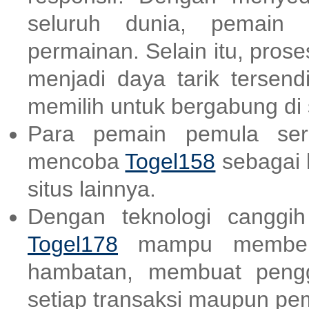
seluruh dunia, pemain b
permainan. Selain itu, pro
menjadi daya tarik tersend
memilih untuk bergabung di s
Para pemain pemula ser
mencoba
Togel158
sebagai 
situs lainnya.
Dengan teknologi canggi
Togel178
mampu memberik
hambatan, membuat peng
setiap transaksi maupun p