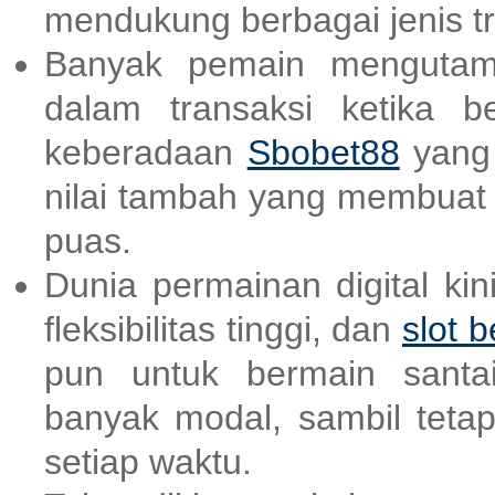
mendukung berbagai jenis tr
Banyak pemain mengutam
dalam transaksi ketika b
keberadaan
Sbobet88
yang 
nilai tambah yang membuat
puas.
Dunia permainan digital ki
fleksibilitas tinggi, dan
slot b
pun untuk bermain santai
banyak modal, sambil teta
setiap waktu.