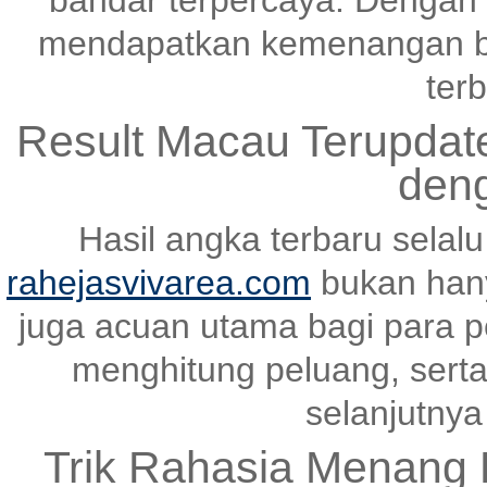
mendapatkan kemenangan be
terb
Result Macau Terupda
den
Hasil angka terbaru selal
rahejasvivarea.com
bukan hany
juga acuan utama bagi para p
menghitung peluang, serta
selanjutnya 
Trik Rahasia Menang K