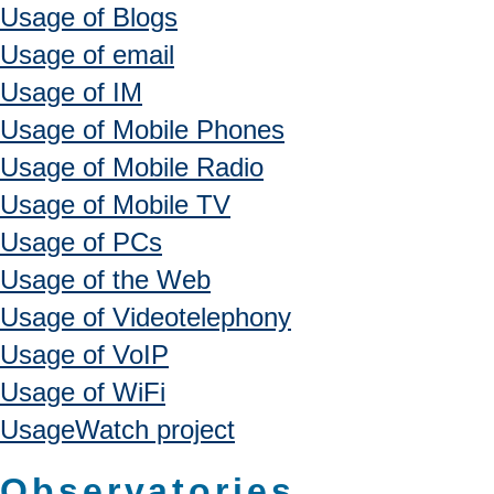
Usage of Blogs
Usage of email
Usage of IM
Usage of Mobile Phones
Usage of Mobile Radio
Usage of Mobile TV
Usage of PCs
Usage of the Web
Usage of Videotelephony
Usage of VoIP
Usage of WiFi
UsageWatch project
Observatories