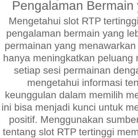
Pengalaman Bermain 
Mengetahui slot RTP tertingg
pengalaman bermain yang le
permainan yang menawarkan p
hanya meningkatkan peluang m
setiap sesi permainan denga
mengetahui informasi te
keunggulan dalam memilih me
ini bisa menjadi kunci untuk 
positif. Menggunakan sumber
tentang slot RTP tertinggi me