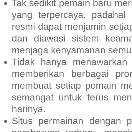
Tak sedikit pemain baru me
yang terpercaya, padahal
resmi dapat menjamin setia
dan diawasi sistem keama
menjaga kenyamanan semua
Tidak hanya menawarkan
memberikan berbagai pr
membuat setiap pemain me
semangat untuk terus men
harinya.
Situs permainan dengan p