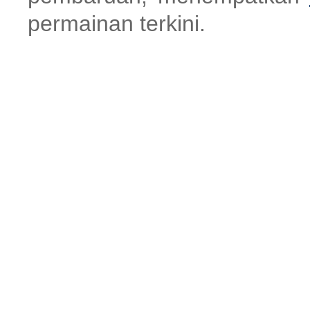
permainan terkini.