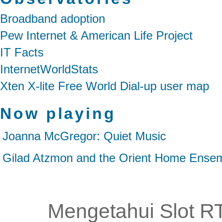
Broadband adoption
Pew Internet & American Life Project
IT Facts
InternetWorldStats
Xten X-lite Free World Dial-up user map
Now playing
Joanna McGregor: Quiet Music
Gilad Atzmon and the Orient Home Ensem
Mengetahui Slot RT