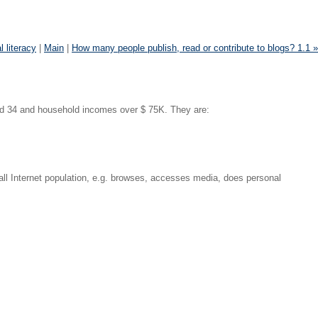
 literacy
|
Main
|
How many people publish, read or contribute to blogs? 1.1 »
 and 34 and household incomes over $ 75K. They are:
erall Internet population, e.g. browses, accesses media, does personal