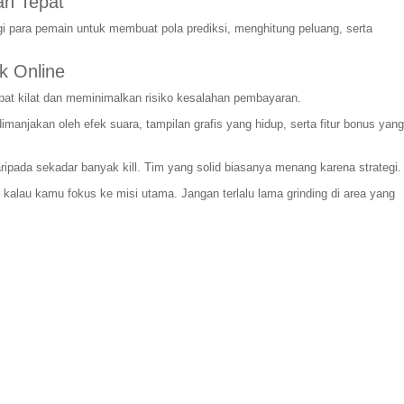
n Tepat
i para pemain untuk membuat pola prediksi, menghitung peluang, serta
k Online
pat kilat dan meminimalkan risiko kesalahan pembayaran.
njakan oleh efek suara, tampilan grafis yang hidup, serta fitur bonus yang
daripada sekadar banyak kill. Tim yang solid biasanya menang karena strategi.
l kalau kamu fokus ke misi utama. Jangan terlalu lama grinding di area yang