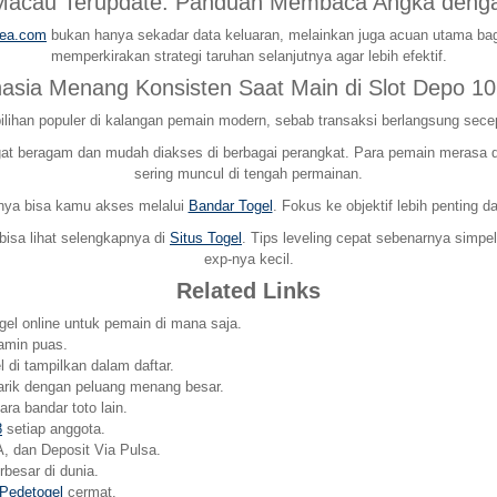
 Macau Terupdate: Panduan Membaca Angka denga
rea.com
bukan hanya sekadar data keluaran, melainkan juga acuan utama bag
memperkirakan strategi taruhan selanjutnya agar lebih efektif.
hasia Menang Konsisten Saat Main di Slot Depo 10
ilihan populer di kalangan pemain modern, sebab transaksi berlangsung sece
 beragam dan mudah diakses di berbagai perangkat. Para pemain merasa dima
sering muncul di tengah permainan.
pnya bisa kamu akses melalui
Bandar Togel
. Fokus ke objektif lebih penting 
 bisa lihat selengkapnya di
Situs Togel
. Tips leveling cepat sebenarnya simpe
exp-nya kecil.
Related Links
ogel online untuk pemain di mana saja.
amin puas.
 di tampilkan dalam daftar.
arik dengan peluang menang besar.
ra bandar toto lain.
8
setiap anggota.
, dan Deposit Via Pulsa.
esar di dunia.
Pedetogel
cermat.