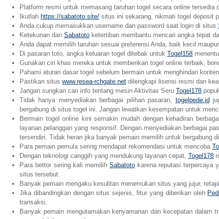
Platform resmi untuk memasang taruhan togel secara online tersedia d
Ikutlah
https://sabatoto.site/
situs ini sekarang, nikmati togel deposit 
Anda cukup memasukkan username dan password saat login di situs
Ketekunan dan
Sabatoto
ketertiban membantu mencari angka tepat da
Anda dapat memilih taruhan sesuai preferensi Anda, baik kecil maup
Di pasaran toto, angka keluaran togel ditebak untuk
Togel158
menentu
Gunakan ciri khas mereka untuk memberikan togel online terbaik, bo
Pahami aturan dasar togel sebelum bermain untuk menghindari konte
Pastikan situs
www.resea-rchgate.net
dilengkapi lisensi resmi dan ke
Jangan sungkan cari info tentang mesin Aktivitas Seru
Togel178
popul
Tidak hanya menyediakan berbagai pilihan pasaran,
togelpede.id
ju
bergabung di situs togel ini. Jangan lewatkan kesempatan untuk me
Bermain togel online kini semakin mudah dengan kehadiran berbaga
layanan pelanggan yang responsif. Dengan menyediakan berbagai pasar
tersendiri. Tidak heran jika banyak pemain memilih untuk bergabung di 
Para pemain pemula sering mendapat rekomendasi untuk mencoba
To
Dengan teknologi canggih yang mendukung layanan cepat,
Togel178
m
Para bettor sering kali memilih
Sabatoto
karena reputasi terpercaya 
situs tersebut.
Banyak pemain mengaku kesulitan menemukan situs yang jujur, tetap
Jika dibandingkan dengan situs sejenis, fitur yang diberikan oleh
Ped
transaksi.
Banyak pemain mengutamakan kenyamanan dan kecepatan dalam trans