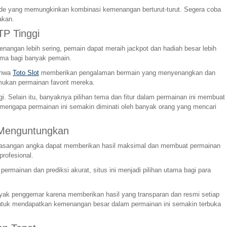
kade yang memungkinkan kombinasi kemenangan berturut-turut. Segera coba
akan.
P Tinggi
angan lebih sering, pemain dapat meraih jackpot dan hadiah besar lebih
ama bagi banyak pemain.
bahwa
Toto Slot
memberikan pengalaman bermain yang menyenangkan dan
ukan permainan favorit mereka.
 Selain itu, banyaknya pilihan tema dan fitur dalam permainan ini membuat
 mengapa permainan ini semakin diminati oleh banyak orang yang mencari
 Menguntungkan
ap pasangan angka dapat memberikan hasil maksimal dan membuat permainan
profesional.
mainan dan prediksi akurat, situs ini menjadi pilihan utama bagi para
anyak penggemar karena memberikan hasil yang transparan dan resmi setiap
g untuk mendapatkan kemenangan besar dalam permainan ini semakin terbuka