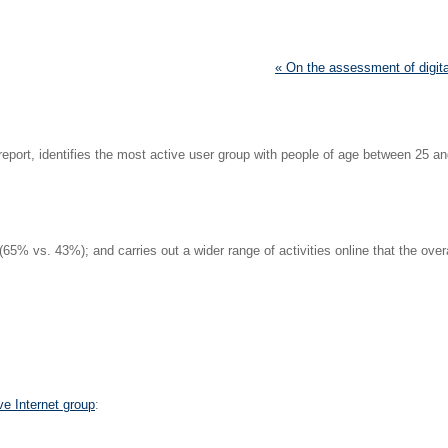
« On the assessment of digital
 report, identifies the most active user group with people of age between 25
s (65% vs. 43%); and carries out a wider range of activities online that the ov
ve Internet group
: