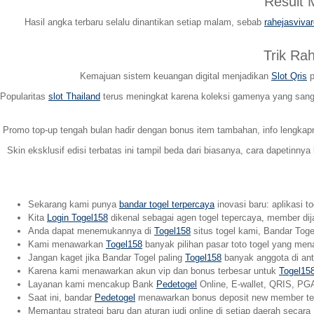
Result
Hasil angka terbaru selalu dinantikan setiap malam, sebab
rahejasviva
Trik Ra
Kemajuan sistem keuangan digital menjadikan
Slot Qris
p
Popularitas
slot Thailand
terus meningkat karena koleksi gamenya yang sangat
Promo top-up tengah bulan hadir dengan bonus item tambahan, info lengka
Skin eksklusif edisi terbatas ini tampil beda dari biasanya, cara dapetinnya
Sekarang kami punya
bandar togel terpercaya
inovasi baru: aplikasi t
Kita
Login Togel158
dikenal sebagai agen togel tepercaya, member dij
Anda dapat menemukannya di
Togel158
situs togel kami, Bandar Togel
Kami menawarkan
Togel158
banyak pilihan pasar toto togel yang men
Jangan kaget jika Bandar Togel paling
Togel158
banyak anggota di anta
Karena kami menawarkan akun vip dan bonus terbesar untuk
Togel15
Layanan kami mencakup Bank
Pedetogel
Online, E-wallet, QRIS, PGA
Saat ini, bandar
Pedetogel
menawarkan bonus deposit new member terb
Memantau strategi baru dan aturan judi online di setiap daerah secara