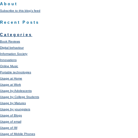
About
Subscribe to this blog's feed
Recent Posts
Categories
Book Reviews
Digital behaviour
Information Society
Innovations
Online Music
Portable technologies
Usage at Home
Usage at Work
Usage by Adolescents
Usage by College Students
Usage by Matures
Usage by youngsters
Usage of Blogs
Usage of email
Usage of IM
Usage of Mobile Phones