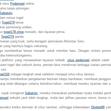
i situs
Pedetogel
online.
pulsa tanpa potongan.
Sabatoto
.
lam rumus togel.
un
Togel279
besar.
kan pemenang undian.
nus
togel178.shop
menarik, dan layanan prima.
n
Togel279
ganda.
amanan yang kuat, serta beragam permainan Aktivitas Seru.
er yang hasilnya bagus sekarang.
ga memberikan bonus menarik untuk member baru. Dengan sistem promosi
ncoba keberuntunganmu.
i platform yang menawarkan layanan terbaik.
situs pedetogel
adalah salah 
an togel dari seluruh dunia, pemain bisa menikmati berbagai variasi permai
sini.
gel158
sebagai langkah awal sebelum menjajal situs-situs lainnya.
ampu memberikan pengalaman bermain tanpa hambatan, membuat pengguna 
yang telah dibangun selama bertahun-tahun, membuat mereka nyaman dan yak
i sejak mengenal
Sabatoto
, mereka merasakan perbedaan nyata melalui pembay
etogel
terbukti jauh lebih lengkap, mulai dari pilihan pasaran resmi, bonus
aksi ketika bermain di situs taruhan, sehingga keberadaan
Sbobet88
yan