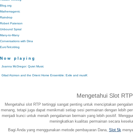
Blog.org
Mathemagenic
Raindrop
Robert Paterson
Unbound Spiral
Many-to-Many
Conversations with Dina
EuroTelcoblog
Now playing
Joanna McGregor: Quiet Music
Gilad Atzmon and the Orient Home Ensemble: Exile and musiK
Mengetahui Slot RTP
Mengetahui slot RTP tertinggi sangat penting untuk menciptakan pengal
menang, tetapi juga dapat menikmati setiap sesi permainan dengan lebih pe
menjadi kunci untuk meraih pengalaman bermain yang lebih positif. Menggu
meningkatkan kualitas permainan secara keselu
Bagi Anda yang menggunakan metode pembayaran Dana,
Slot 5k
menyed