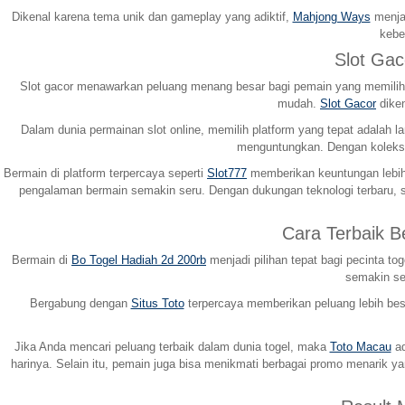
Dikenal karena tema unik dan gameplay yang adiktif,
Mahjong Ways
menjad
kebe
Slot Ga
Slot gacor menawarkan peluang menang besar bagi pemain yang memilih p
mudah.
Slot Gacor
diken
Dalam dunia permainan slot online, memilih platform yang tepat adala
menguntungkan. Dengan koleksi
Bermain di platform terpercaya seperti
Slot777
memberikan keuntungan lebih 
pengalaman bermain semakin seru. Dengan dukungan teknologi terbaru, s
Cara Terbaik 
Bermain di
Bo Togel Hadiah 2d 200rb
menjadi pilihan tepat bagi pecinta 
semakin ser
Bergabung dengan
Situs Toto
terpercaya memberikan peluang lebih besa
Jika Anda mencari peluang terbaik dalam dunia togel, maka
Toto Macau
ad
harinya. Selain itu, pemain juga bisa menikmati berbagai promo menarik 