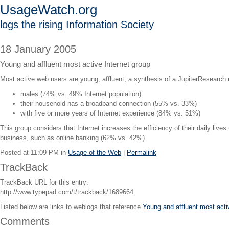
UsageWatch.org
logs the rising Information Society
18 January 2005
Young and affluent most active Internet group
Most active web users are young, affluent, a synthesis of a JupiterResearch
males (74% vs. 49% Internet population)
their household has a broadband connection (55% vs. 33%)
with five or more years of Internet experience (84% vs. 51%)
This group considers that Internet increases the efficiency of their daily live
business, such as online banking (62% vs. 42%).
Posted at 11:09 PM in
Usage of the Web
|
Permalink
TrackBack
TrackBack URL for this entry:
http://www.typepad.com/t/trackback/1689664
Listed below are links to weblogs that reference
Young and affluent most acti
Comments