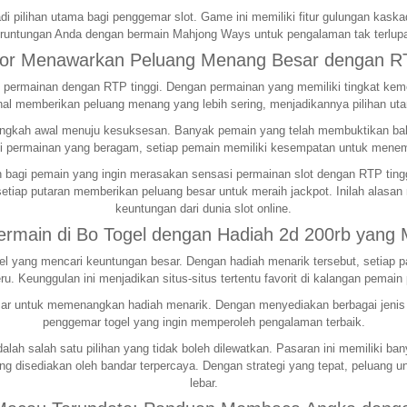
i pilihan utama bagi penggemar slot. Game ini memiliki fitur gulungan kas
runtungan Anda dengan bermain Mahjong Ways untuk pengalaman tak terlup
cor Menawarkan Peluang Menang Besar dengan RT
ermainan dengan RTP tinggi. Dengan permainan yang memiliki tingkat kemen
al memberikan peluang menang yang lebih sering, menjadikannya pilihan ut
h langkah awal menuju kesuksesan. Banyak pemain yang telah membuktikan 
 permainan yang beragam, setiap pemain memiliki kesempatan untuk menem
bagi pemain yang ingin merasakan sensasi permainan slot dengan RTP tinggi.
etiap putaran memberikan peluang besar untuk meraih jackpot. Inilah alasan
keuntungan dari dunia slot online.
Bermain di Bo Togel dengan Hadiah 2d 200rb yang
togel yang mencari keuntungan besar. Dengan hadiah menarik tersebut, seti
u. Keunggulan ini menjadikan situs-situs tertentu favorit di kalangan pemain 
r untuk memenangkan hadiah menarik. Dengan menyediakan berbagai jenis per
penggemar togel yang ingin memperoleh pengalaman terbaik.
alah salah satu pilihan yang tidak boleh dilewatkan. Pasaran ini memiliki b
yang disediakan oleh bandar terpercaya. Dengan strategi yang tepat, peluan
lebar.