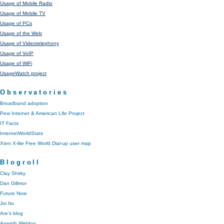
Usage of Mobile Radio
Usage of Mobile TV
Usage of PCs
Usage of the Web
Usage of Videotelephony
Usage of VoIP
Usage of WiFi
UsageWatch project
Observatories
Broadband adoption
Pew Internet & American Life Project
IT Facts
InternetWorldStats
Xten X-lite Free World Dial-up user map
Blogroll
Clay Shirky
Dan Gillmor
Future Now
Joi Ito
Are's blog
Aswath Weblog