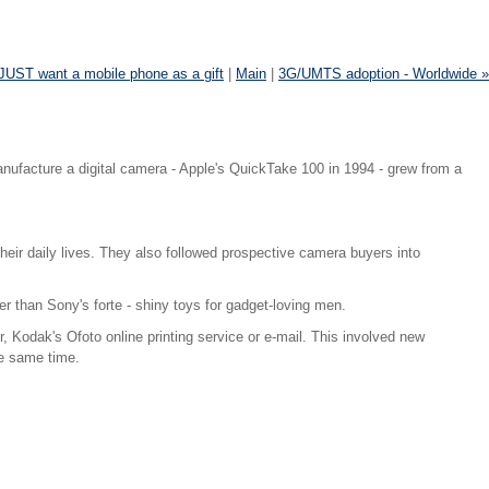
JUST want a mobile phone as a gift
|
Main
|
3G/UMTS adoption - Worldwide »
nufacture a digital camera - Apple's QuickTake 100 in 1994 - grew from a
their daily lives. They also followed prospective camera buyers into
 than Sony's forte - shiny toys for gadget-loving men.
 Kodak's Ofoto online printing service or e-mail. This involved new
he same time.