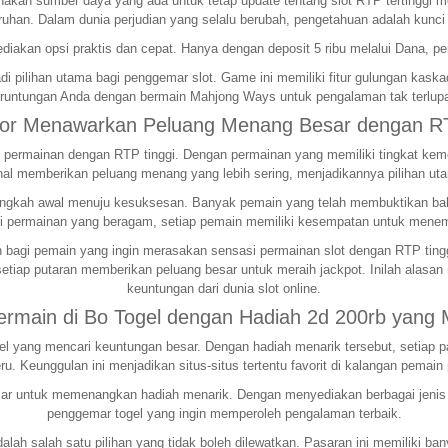
nakan sumber daya yang ada untuk tetap update tentang slot RTP tertinggi
ruhan. Dalam dunia perjudian yang selalu berubah, pengetahuan adalah ku
iakan opsi praktis dan cepat. Hanya dengan deposit 5 ribu melalui Dana, pe
i pilihan utama bagi penggemar slot. Game ini memiliki fitur gulungan kas
runtungan Anda dengan bermain Mahjong Ways untuk pengalaman tak terlup
cor Menawarkan Peluang Menang Besar dengan RT
ermainan dengan RTP tinggi. Dengan permainan yang memiliki tingkat kemen
al memberikan peluang menang yang lebih sering, menjadikannya pilihan ut
h langkah awal menuju kesuksesan. Banyak pemain yang telah membuktikan 
 permainan yang beragam, setiap pemain memiliki kesempatan untuk menem
bagi pemain yang ingin merasakan sensasi permainan slot dengan RTP tinggi.
etiap putaran memberikan peluang besar untuk meraih jackpot. Inilah alasan
keuntungan dari dunia slot online.
Bermain di Bo Togel dengan Hadiah 2d 200rb yang
togel yang mencari keuntungan besar. Dengan hadiah menarik tersebut, seti
u. Keunggulan ini menjadikan situs-situs tertentu favorit di kalangan pemain 
r untuk memenangkan hadiah menarik. Dengan menyediakan berbagai jenis per
penggemar togel yang ingin memperoleh pengalaman terbaik.
alah salah satu pilihan yang tidak boleh dilewatkan. Pasaran ini memiliki b