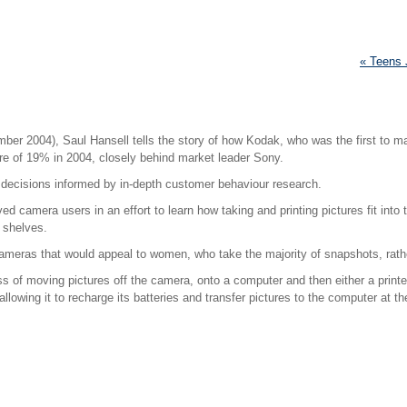
« Teens 
er 2004), Saul Hansell tells the story of how Kodak, who was the first to ma
re of 19% in 2004, closely behind market leader Sony.
ic decisions informed by in-depth customer behaviour research.
d camera users in an effort to learn how taking and printing pictures fit into 
 shelves.
meras that would appeal to women, who take the majority of snapshots, rather
of moving pictures off the camera, onto a computer and then either a printer,
lowing it to recharge its batteries and transfer pictures to the computer at t