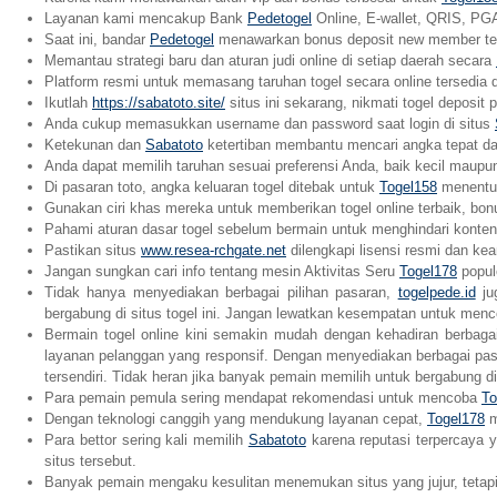
Layanan kami mencakup Bank
Pedetogel
Online, E-wallet, QRIS, PGA
Saat ini, bandar
Pedetogel
menawarkan bonus deposit new member terb
Memantau strategi baru dan aturan judi online di setiap daerah secara
Platform resmi untuk memasang taruhan togel secara online tersedia d
Ikutlah
https://sabatoto.site/
situs ini sekarang, nikmati togel deposit 
Anda cukup memasukkan username dan password saat login di situs
Ketekunan dan
Sabatoto
ketertiban membantu mencari angka tepat da
Anda dapat memilih taruhan sesuai preferensi Anda, baik kecil maup
Di pasaran toto, angka keluaran togel ditebak untuk
Togel158
menentu
Gunakan ciri khas mereka untuk memberikan togel online terbaik, bo
Pahami aturan dasar togel sebelum bermain untuk menghindari konte
Pastikan situs
www.resea-rchgate.net
dilengkapi lisensi resmi dan ke
Jangan sungkan cari info tentang mesin Aktivitas Seru
Togel178
popul
Tidak hanya menyediakan berbagai pilihan pasaran,
togelpede.id
ju
bergabung di situs togel ini. Jangan lewatkan kesempatan untuk me
Bermain togel online kini semakin mudah dengan kehadiran berbaga
layanan pelanggan yang responsif. Dengan menyediakan berbagai pasar
tersendiri. Tidak heran jika banyak pemain memilih untuk bergabung di 
Para pemain pemula sering mendapat rekomendasi untuk mencoba
To
Dengan teknologi canggih yang mendukung layanan cepat,
Togel178
m
Para bettor sering kali memilih
Sabatoto
karena reputasi terpercaya 
situs tersebut.
Banyak pemain mengaku kesulitan menemukan situs yang jujur, tetap