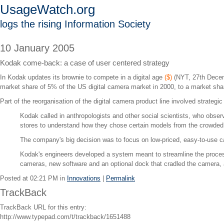
UsageWatch.org
logs the rising Information Society
10 January 2005
Kodak come-back: a case of user centered strategy
In Kodak updates its brownie to compete in a digital age
($)
(NYT, 27th Decemb
market share of 5% of the US digital camera market in 2000, to a market sha
Part of the reorganisation of the digital camera product line involved strateg
Kodak called in anthropologists and other social scientists, who observe
stores to understand how they chose certain models from the crowded
The company's big decision was to focus on low-priced, easy-to-use ca
Kodak's engineers developed a system meant to streamline the process 
cameras, new software and an optional dock that cradled the camera, al
Posted at 02:21 PM in
Innovations
|
Permalink
TrackBack
TrackBack URL for this entry:
http://www.typepad.com/t/trackback/1651488