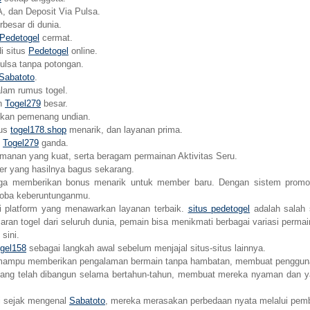
, dan Deposit Via Pulsa.
esar di dunia.
Pedetogel
cermat.
i situs
Pedetogel
online.
pulsa tanpa potongan.
Sabatoto
.
lam rumus togel.
un
Togel279
besar.
kan pemenang undian.
nus
togel178.shop
menarik, dan layanan prima.
n
Togel279
ganda.
amanan yang kuat, serta beragam permainan Aktivitas Seru.
er yang hasilnya bagus sekarang.
ga memberikan bonus menarik untuk member baru. Dengan sistem promosi
ncoba keberuntunganmu.
i platform yang menawarkan layanan terbaik.
situs pedetogel
adalah salah 
an togel dari seluruh dunia, pemain bisa menikmati berbagai variasi permai
sini.
gel158
sebagai langkah awal sebelum menjajal situs-situs lainnya.
ampu memberikan pengalaman bermain tanpa hambatan, membuat pengguna 
yang telah dibangun selama bertahun-tahun, membuat mereka nyaman dan yak
i sejak mengenal
Sabatoto
, mereka merasakan perbedaan nyata melalui pembay