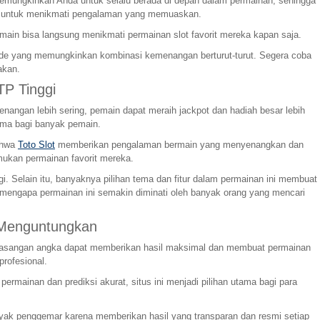
 memungkinkan Anda untuk selalu berada di depan dalam permainan, sehingga
nci untuk menikmati pengalaman yang memuaskan.
main bisa langsung menikmati permainan slot favorit mereka kapan saja.
kade yang memungkinkan kombinasi kemenangan berturut-turut. Segera coba
akan.
P Tinggi
angan lebih sering, pemain dapat meraih jackpot dan hadiah besar lebih
ama bagi banyak pemain.
bahwa
Toto Slot
memberikan pengalaman bermain yang menyenangkan dan
ukan permainan favorit mereka.
 Selain itu, banyaknya pilihan tema dan fitur dalam permainan ini membuat
 mengapa permainan ini semakin diminati oleh banyak orang yang mencari
 Menguntungkan
ap pasangan angka dapat memberikan hasil maksimal dan membuat permainan
profesional.
mainan dan prediksi akurat, situs ini menjadi pilihan utama bagi para
anyak penggemar karena memberikan hasil yang transparan dan resmi setiap