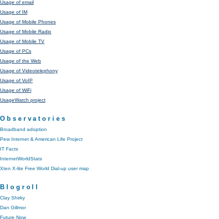
Usage of email
Usage of IM
Usage of Mobile Phones
Usage of Mobile Radio
Usage of Mobile TV
Usage of PCs
Usage of the Web
Usage of Videotelephony
Usage of VoIP
Usage of WiFi
UsageWatch project
Observatories
Broadband adoption
Pew Internet & American Life Project
IT Facts
InternetWorldStats
Xten X-lite Free World Dial-up user map
Blogroll
Clay Shirky
Dan Gillmor
Future Now