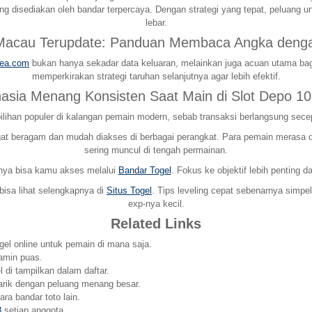
yang disediakan oleh bandar terpercaya. Dengan strategi yang tepat, peluan
lebar.
 Macau Terupdate: Panduan Membaca Angka denga
rea.com
bukan hanya sekadar data keluaran, melainkan juga acuan utama bag
memperkirakan strategi taruhan selanjutnya agar lebih efektif.
hasia Menang Konsisten Saat Main di Slot Depo 10
ilihan populer di kalangan pemain modern, sebab transaksi berlangsung sece
 beragam dan mudah diakses di berbagai perangkat. Para pemain merasa dima
sering muncul di tengah permainan.
pnya bisa kamu akses melalui
Bandar Togel
. Fokus ke objektif lebih penting 
 bisa lihat selengkapnya di
Situs Togel
. Tips leveling cepat sebenarnya simpe
exp-nya kecil.
Related Links
ogel online untuk pemain di mana saja.
amin puas.
 di tampilkan dalam daftar.
arik dengan peluang menang besar.
ra bandar toto lain.
8
setiap anggota.