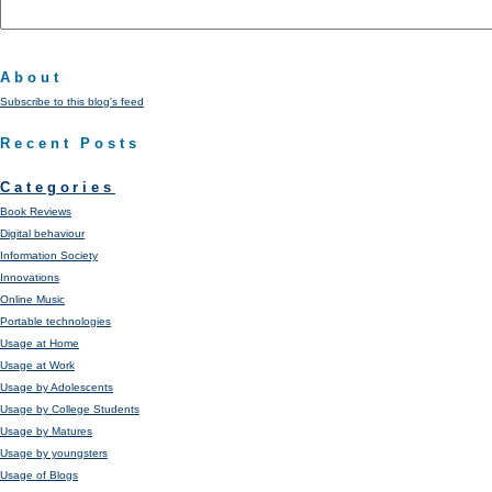
About
Subscribe to this blog's feed
Recent Posts
Categories
Book Reviews
Digital behaviour
Information Society
Innovations
Online Music
Portable technologies
Usage at Home
Usage at Work
Usage by Adolescents
Usage by College Students
Usage by Matures
Usage by youngsters
Usage of Blogs