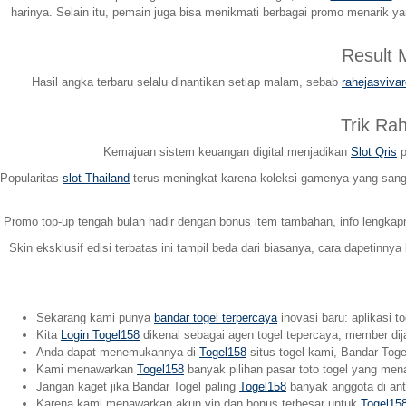
harinya. Selain itu, pemain juga bisa menikmati berbagai promo menarik 
Result
Hasil angka terbaru selalu dinantikan setiap malam, sebab
rahejasviva
Trik Ra
Kemajuan sistem keuangan digital menjadikan
Slot Qris
p
Popularitas
slot Thailand
terus meningkat karena koleksi gamenya yang sangat
Promo top-up tengah bulan hadir dengan bonus item tambahan, info lengka
Skin eksklusif edisi terbatas ini tampil beda dari biasanya, cara dapetinnya
Sekarang kami punya
bandar togel terpercaya
inovasi baru: aplikasi t
Kita
Login Togel158
dikenal sebagai agen togel tepercaya, member dij
Anda dapat menemukannya di
Togel158
situs togel kami, Bandar Togel
Kami menawarkan
Togel158
banyak pilihan pasar toto togel yang men
Jangan kaget jika Bandar Togel paling
Togel158
banyak anggota di anta
Karena kami menawarkan akun vip dan bonus terbesar untuk
Togel15