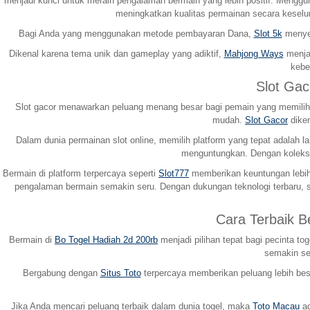
menjadi kunci untuk meraih pengalaman bermain yang lebih positif. Menggu
meningkatkan kualitas permainan secara keselu
Bagi Anda yang menggunakan metode pembayaran Dana,
Slot 5k
menyed
Dikenal karena tema unik dan gameplay yang adiktif,
Mahjong Ways
menjad
kebe
Slot Ga
Slot gacor menawarkan peluang menang besar bagi pemain yang memilih p
mudah.
Slot Gacor
diken
Dalam dunia permainan slot online, memilih platform yang tepat adala
menguntungkan. Dengan koleksi
Bermain di platform terpercaya seperti
Slot777
memberikan keuntungan lebih 
pengalaman bermain semakin seru. Dengan dukungan teknologi terbaru, s
Cara Terbaik 
Bermain di
Bo Togel Hadiah 2d 200rb
menjadi pilihan tepat bagi pecinta 
semakin ser
Bergabung dengan
Situs Toto
terpercaya memberikan peluang lebih besa
Jika Anda mencari peluang terbaik dalam dunia togel, maka
Toto Macau
ad