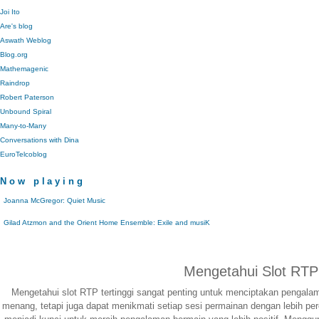
Joi Ito
Are's blog
Aswath Weblog
Blog.org
Mathemagenic
Raindrop
Robert Paterson
Unbound Spiral
Many-to-Many
Conversations with Dina
EuroTelcoblog
Now playing
Joanna McGregor: Quiet Music
Gilad Atzmon and the Orient Home Ensemble: Exile and musiK
Mengetahui Slot RTP
Mengetahui slot RTP tertinggi sangat penting untuk menciptakan pengal
menang, tetapi juga dapat menikmati setiap sesi permainan dengan lebih pe