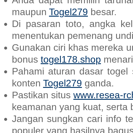
Anda dapat memilih taruhan
maupun
Togel279
besar.
Di pasaran toto, angka ke
menentukan pemenang undi
Gunakan ciri khas mereka un
bonus
togel178.shop
menari
Pahami aturan dasar togel
konten
Togel279
ganda.
Pastikan situs
www.resea-rc
keamanan yang kuat, serta 
Jangan sungkan cari info t
populer yang hasilnya bagu