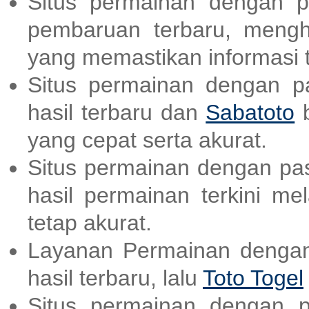
Situs permainan dengan p
pembaruan terbaru, meng
yang memastikan informasi t
Situs permainan dengan p
hasil terbaru dan
Sabatoto
b
yang cepat serta akurat.
Situs permainan dengan pas
hasil permainan terkini me
tetap akurat.
Layanan Permainan dengan
hasil terbaru, lalu
Toto Togel
Situs permainan dengan p