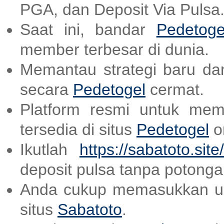
PGA, dan Deposit Via Pulsa
Saat ini, bandar
Pedetoge
member terbesar di dunia.
Memantau strategi baru dan
secara
Pedetogel
cermat.
Platform resmi untuk mem
tersedia di situs
Pedetogel
on
Ikutlah
https://sabatoto.site/
deposit pulsa tanpa potonga
Anda cukup memasukkan us
situs
Sabatoto
.