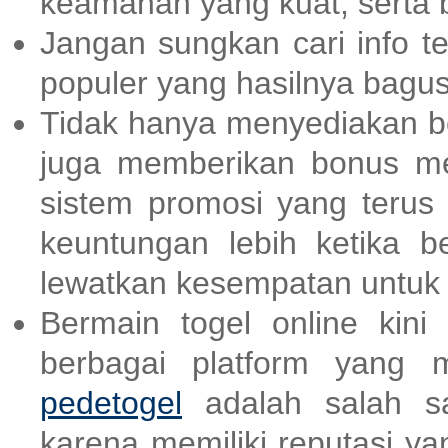
keamanan yang kuat, serta 
Jangan sungkan cari info t
populer yang hasilnya bagu
Tidak hanya menyediakan be
juga memberikan bonus m
sistem promosi yang terus
keuntungan lebih ketika be
lewatkan kesempatan untu
Bermain togel online kin
berbagai platform yang 
pedetogel
adalah salah sa
karena memiliki reputasi y