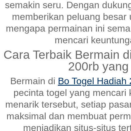
semakin seru. Dengan dukunga
memberikan peluang besar un
mengapa permainan ini semak
mencari keuntungan
Cara Terbaik Bermain d
200rb yang
Bermain di
Bo Togel Hadiah 
pecinta togel yang mencari
menarik tersebut, setiap pas
maksimal dan membuat perma
menjadikan situs-situs ter