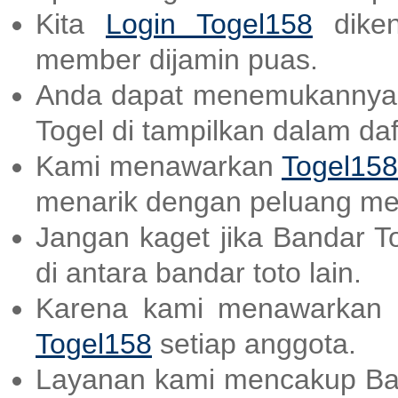
Kita
Login Togel158
diken
member dijamin puas.
Anda dapat menemukannya
Togel di tampilkan dalam daf
Kami menawarkan
Togel158
menarik dengan peluang me
Jangan kaget jika Bandar T
di antara bandar toto lain.
Karena kami menawarkan a
Togel158
setiap anggota.
Layanan kami mencakup B