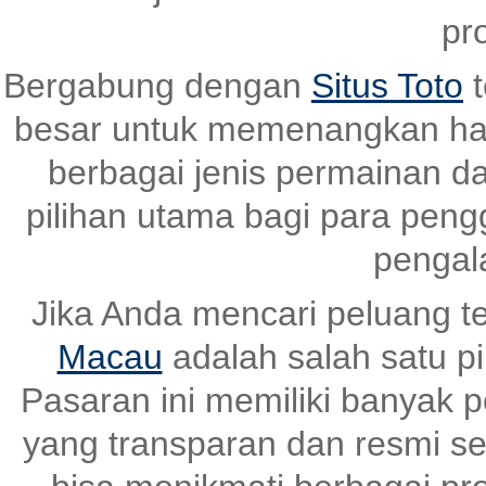
pr
Bergabung dengan
Situs Toto
t
besar untuk memenangkan ha
berbagai jenis permainan dan
pilihan utama bagi para pen
pengal
Jika Anda mencari peluang t
Macau
adalah salah satu pi
Pasaran ini memiliki banyak
yang transparan dan resmi set