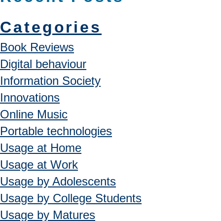
Categories
Book Reviews
Digital behaviour
Information Society
Innovations
Online Music
Portable technologies
Usage at Home
Usage at Work
Usage by Adolescents
Usage by College Students
Usage by Matures