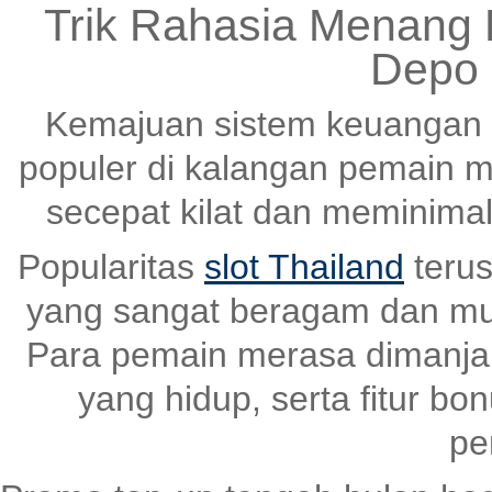
Trik Rahasia Menang K
Depo 
Kemajuan sistem keuangan 
populer di kalangan pemain m
secepat kilat dan meminima
Popularitas
slot Thailand
terus
yang sangat beragam dan mud
Para pemain merasa dimanjaka
yang hidup, serta fitur bo
pe